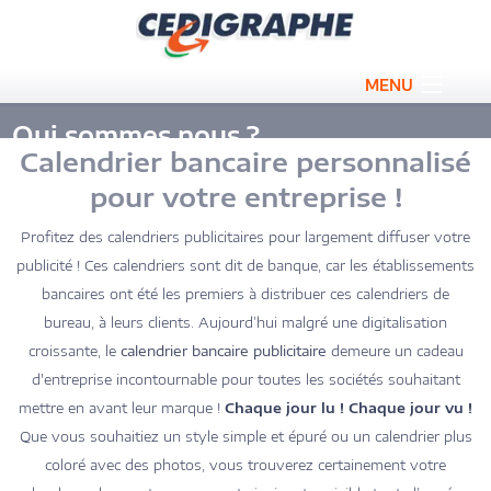
MENU
Bloc publicitaire
Qui sommes nous ?
Calendrier bancaire personnalisé
Carnet de transmission
pour votre entreprise !
Conférencier publicitaire
Profitez des calendriers publicitaires pour largement diffuser votre
publicité ! Ces calendriers sont dit de banque, car les établissements
Calendrier publicitaire
bancaires ont été les premiers à distribuer ces calendriers de
Sous-main publicitaire
bureau, à leurs clients. Aujourd’hui malgré une digitalisation
croissante, le
calendrier bancaire publicitaire
demeure un cadeau
Promos
d'entreprise incontournable pour toutes les sociétés souhaitant
mettre en avant leur marque !
Chaque jour lu ! Chaque jour vu !
Qui sommes nous ?
Que vous souhaitiez un style simple et épuré ou un calendrier plus
coloré avec des photos, vous trouverez certainement votre
Contact