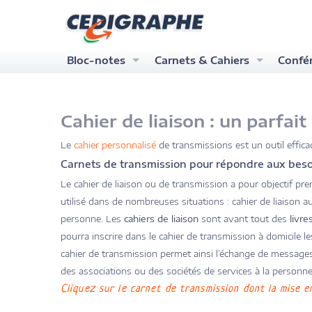
Bloc-notes
Carnets & Cahiers
Confér
Bloc-note A4
Cahier A4
Bloc 
Bloc-note A5
Carnet A5
Bloc 
Cahier de liaison : un parfa
Bloc-note A6
Carnet A6
Blocs 
Le
cahier personnalisé
de transmissions est un outil efficac
Blocs pour graphistes
Cahier de liaison
Carnets de transmission pour répondre aux besoi
Carnets pour graphistes
Le cahier de liaison ou de transmission a pour objectif pre
Carnet autocopiant
utilisé dans de nombreuses situations : cahier de liaison auxi
personne. Les
cahiers de liaison
sont avant tout des
livre
pourra inscrire dans le cahier de transmission à domicile l
cahier de transmission permet ainsi l’échange de messages
des associations ou des sociétés de services à la personne
Cliquez sur le carnet de transmission dont la mise e