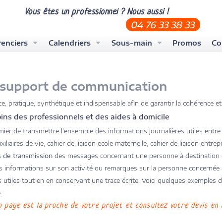
Vous êtes un professionnel ? Nous aussi !
04 76 33 38 33
enciers
Calendriers
Sous-main
Promos
Co
couv A4
Calendrier maxi-bancaire
Personnalisé à 100%
couv A5
Calendrier bancaire
Sous-main illustré
it support de communication
pour graphistes
Calendrier de poche
Clavier 100% personnalisé
e, pratique, synthétique et indispensable afin de garantir la cohérence et
Calendrier ambulanciers
Sous-main clavier illustré
ns des professionnels et des aides à domicile
calendrier pompiers
mier de transmettre l'ensemble des informations journalières utiles entre l
liaires de vie, cahier de liaison ecole maternelle, cahier de liaison entrepri
s de transmission
des messages concernant une personne à destination de
es informations sur son activité ou remarques sur la personne concernée à
 utiles tout en en conservant une trace écrite. Voici quelques exemples 
.
n page est la proche de votre projet et consultez votre devis en l