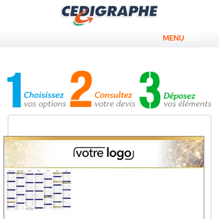
MENU
Blocs personnalisés
Cahiers sur mesure
Bloc couverture personnalisé
Calendriers professionels
Sous-main personnalisés
Promos
Qui sommes nous ?
Contact