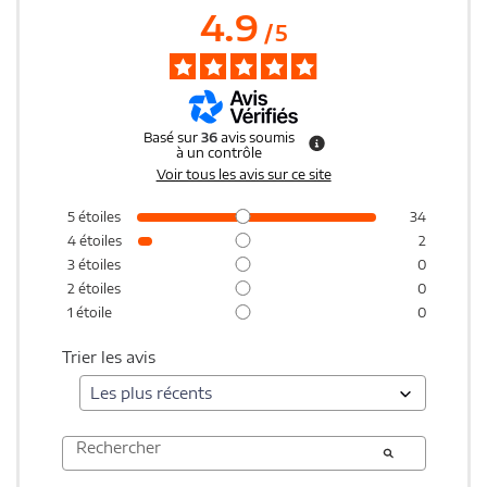
4.9
/
5
Basé sur
36
avis soumis
à un contrôle
Voir tous les avis sur ce site
5
étoiles
34
4
étoiles
2
3
étoiles
0
2
étoiles
0
1
étoile
0
Trier les avis