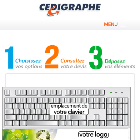
MENU
Blocs personnalisés
Cahiers sur mesure
Bloc couverture personnalisé
Calendriers professionels
Sous-main personnalisés
Promos
Qui sommes nous ?
Contact