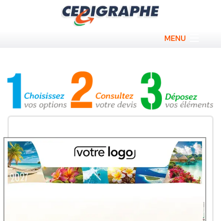
MENU
Blocs personnalisés
Cahiers sur mesure
Bloc couverture personnalisé
Calendriers professionels
Sous-main personnalisés
Promos
Qui sommes nous ?
Contact