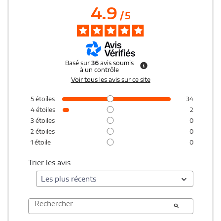
4.9
/
5
Basé sur
36
avis soumis
à un contrôle
Voir tous les avis sur ce site
5
étoiles
34
4
étoiles
2
3
étoiles
0
2
étoiles
0
1
étoile
0
Trier les avis