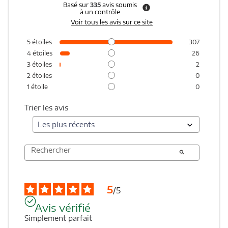
Basé sur
335
avis soumis
à un contrôle
Voir tous les avis sur ce site
5
étoiles
307
4
étoiles
26
3
étoiles
2
2
étoiles
0
1
étoile
0
Trier les avis
5
/
5
Avis vérifié
Simplement parfait