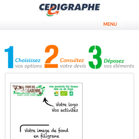
MENU
Bloc personnalisé
Carnet publicitaire
Conférencier personnalisé
Calendrier personnalisé
Sous main personnalisé
Promos
Qui sommes nous ?
Contact